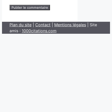
Plan du site
|
Contact
|
Mentions légales
| Site
amis :
1000citations.com