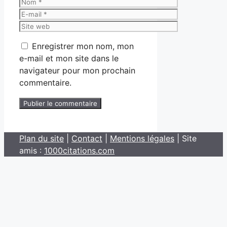
Nom
E-
mail
Site
web
Enregistrer mon nom, mon
e-mail et mon site dans le
navigateur pour mon prochain
commentaire.
Plan du site
|
Contact
|
Mentions légales
| Site
amis :
1000citations.com