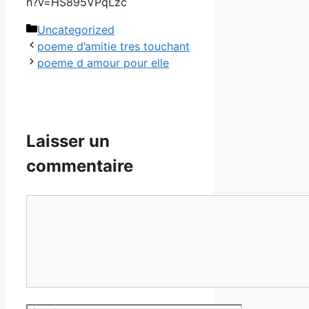
h?v=HS895VPqLzc
Catégories
Uncategorized
poeme d’amitie tres touchant
poeme d amour pour elle
Laisser un
commentaire
Commentaire