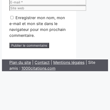
E-
mail
Site
web
Enregistrer mon nom, mon
e-mail et mon site dans le
navigateur pour mon prochain
commentaire.
Plan du site
|
Contact
|
Mentions légales
| Site
amis :
1000citations.com