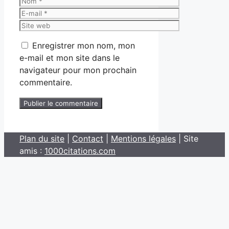
E-
mail
Site
web
Enregistrer mon nom, mon
e-mail et mon site dans le
navigateur pour mon prochain
commentaire.
Plan du site
|
Contact
|
Mentions légales
| Site
amis :
1000citations.com