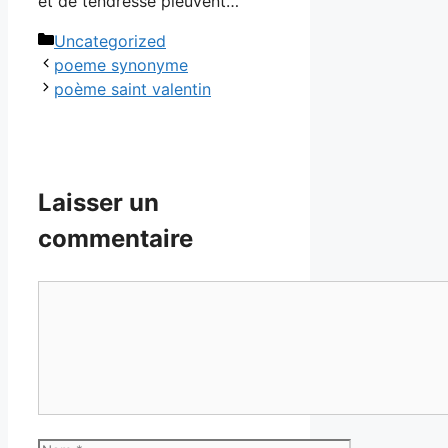
et de tendresse pleuvent…
Catégories
Uncategorized
poeme synonyme
poème saint valentin
Laisser un
commentaire
Commentaire
Nom