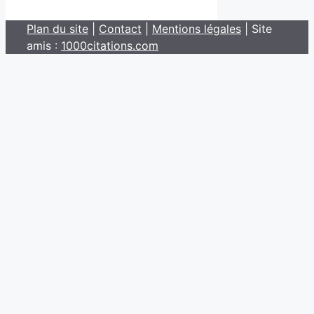
Plan du site
|
Contact
|
Mentions légales
| Site
amis :
1000citations.com