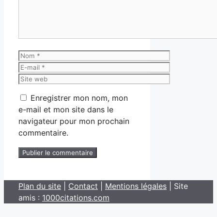
Nom
E-
mail
Site
web
Enregistrer mon nom, mon
e-mail et mon site dans le
navigateur pour mon prochain
commentaire.
Plan du site
|
Contact
|
Mentions légales
| Site
amis :
1000citations.com