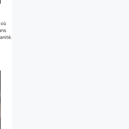
 où
ans
anité.