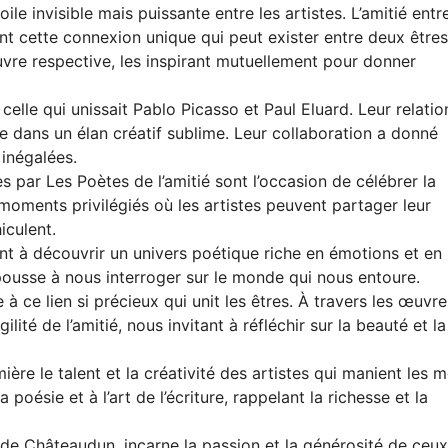
ile invisible mais puissante entre les artistes. L’amitié entr
nt cette connexion unique qui peut exister entre deux êtres
oeuvre respective, les inspirant mutuellement pour donner
elle qui unissait Pablo Picasso et Paul Eluard. Leur relatio
sie dans un élan créatif sublime. Leur collaboration a donné
inégalées.
s par Les Poètes de l’amitié sont l’occasion de célébrer la
oments privilégiés où les artistes peuvent partager leur
iculent.
nt à découvrir un univers poétique riche en émotions et en
 pousse à nous interroger sur le monde qui nous entoure.
e à ce lien si précieux qui unit les êtres. À travers les œuvre
ilité de l’amitié, nous invitant à réfléchir sur la beauté et la
ière le talent et la créativité des artistes qui manient les 
oésie et à l’art de l’écriture, rappelant la richesse et la
 de Châteaudun, incarne la passion et la générosité de ceux