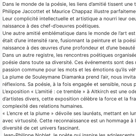
Dans le monde de la poésie, les liens d’amitié tissent une to
Philippe Jaccottet et Maurice Chappaz illustre parfaiteme
Leur complicité intellectuelle et artistique a nourri leur 
naissance à des chef-d’oeuvres poétiques.
Une autre amitié emblématique dans le monde de l’art est c
était d’une intensité rare, fusionnant la peinture et la poé
naissance à des œuvres d’une profondeur et d’une beauté 
Dans un autre registre, les rencontres poétiques organisée
poésie dans toute sa diversité. Ces événements sont des m
passion commune pour les mots et les émotions qu’ils véh
La plume de Souleymane Diamanka prend l’air, nous invita
réflexions. Sa poésie, à la fois engagée et sensible, nous
L’exposition « L’amitié : ce tremble » à Altkirch est une od
d’artistes divers, cette exposition célèbre la force et la frag
complexité des relations humaines.
« L’encre et la plume » dévoile ses lauréats, mettant en lum
avec virtuosité. Cette reconnaissance est un hommage à la p
diversité de cet univers fascinant.
Jean-Philippe Noblet, le poète qui inspire les adolescents