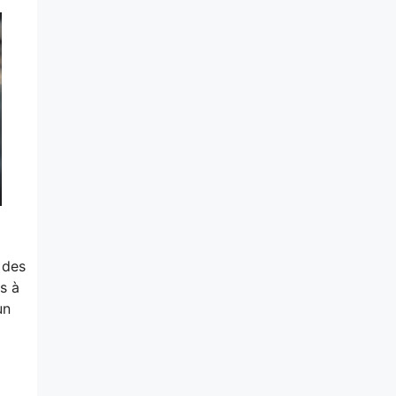
 des
s à
un