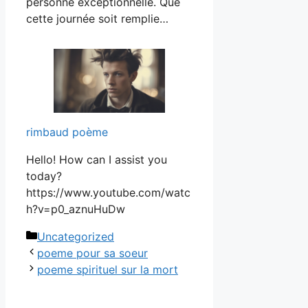
personne exceptionnelle. Que
cette journée soit remplie…
rimbaud poème
Hello! How can I assist you
today?
https://www.youtube.com/watc
h?v=p0_aznuHuDw
Catégories
Uncategorized
poeme pour sa soeur
poeme spirituel sur la mort