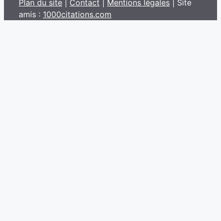
Plan du site
|
Contact
|
Mentions légales
| Site
amis :
1000citations.com