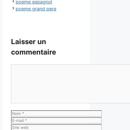
poeme espagnol
poeme grand pere
Laisser un
commentaire
Commentaire
Nom
E-
mail
Site