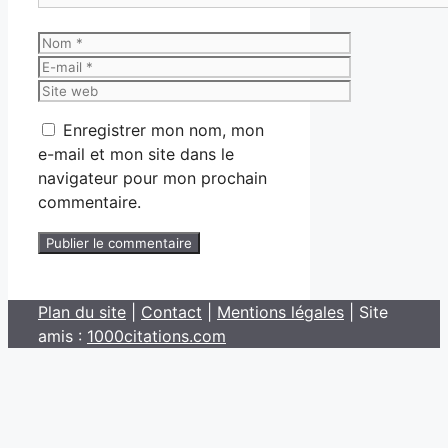
Nom
E-
mail
Site
web
Enregistrer mon nom, mon
e-mail et mon site dans le
navigateur pour mon prochain
commentaire.
Plan du site
|
Contact
|
Mentions légales
| Site
amis :
1000citations.com