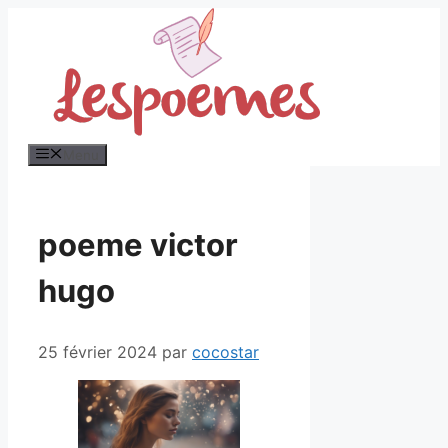
Aller
au
contenu
Menu
poeme victor
hugo
25 février 2024
par
cocostar