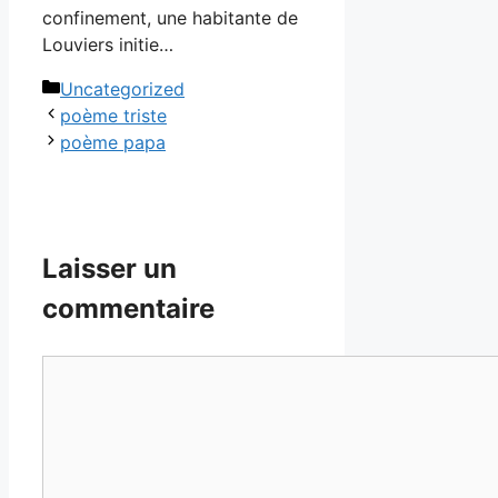
confinement, une habitante de
Louviers initie…
Catégories
Uncategorized
poème triste
poème papa
Laisser un
commentaire
Commentaire