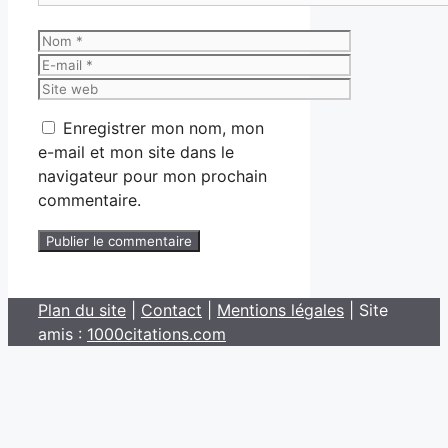
Nom
E-
mail
Site
web
Enregistrer mon nom, mon
e-mail et mon site dans le
navigateur pour mon prochain
commentaire.
Plan du site
|
Contact
|
Mentions légales
| Site
amis :
1000citations.com