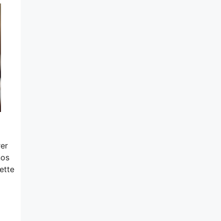
rer
nos
ette