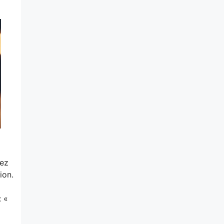
tez
ion.
 «