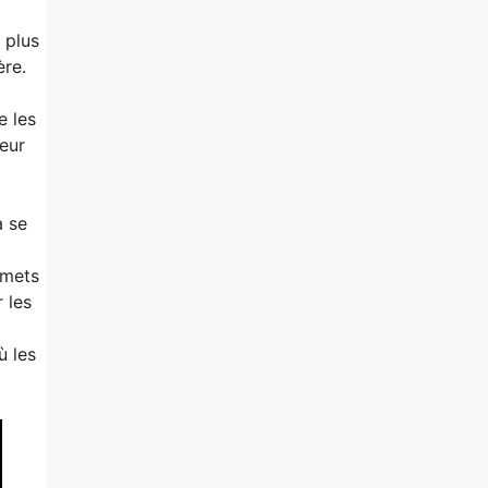
 plus
ère.
e les
teur
à se
mmets
 les
ù les