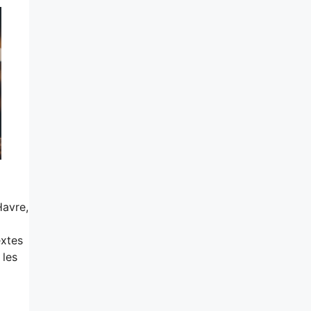
Havre,
extes
 les