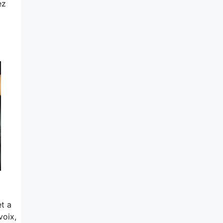
ez
et a
voix,