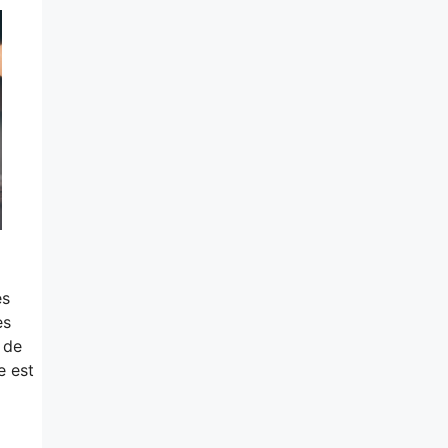
es
es
 de
e est