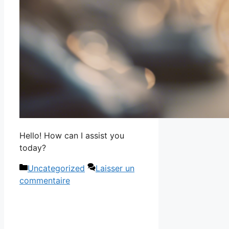
Hello! How can I assist you
today?
Catégories
Uncategorized
Laisser un
commentaire