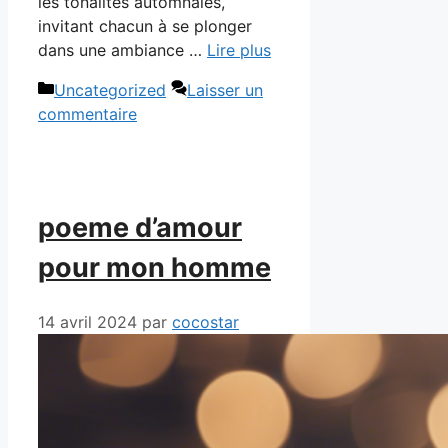
les tonalités automnales,
invitant chacun à se plonger
dans une ambiance …
Lire plus
Catégories
Uncategorized
Laisser un
commentaire
poeme d’amour
pour mon homme
14 avril 2024
par
cocostar