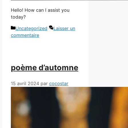
Hello! How can I assist you
today?
Catégories
Uncategorized
Laisser un
commentaire
poème d’automne
15 avril 2024
par
cocostar