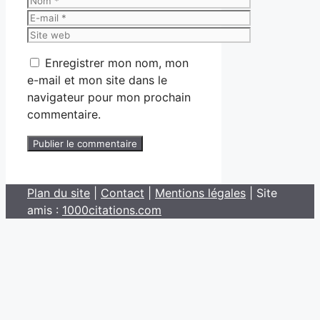
E-
mail
Site
web
Enregistrer mon nom, mon
e-mail et mon site dans le
navigateur pour mon prochain
commentaire.
Plan du site
|
Contact
|
Mentions légales
| Site
amis :
1000citations.com