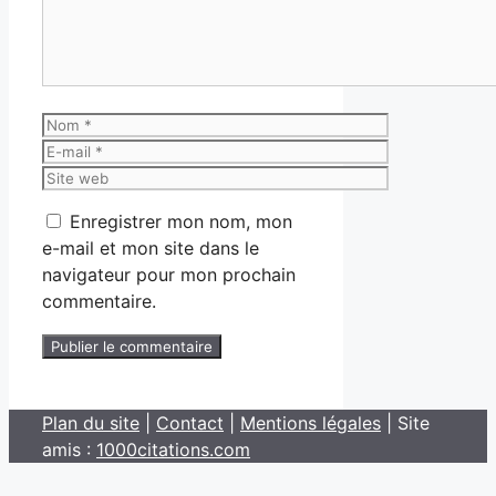
Nom
E-
mail
Site
web
Enregistrer mon nom, mon
e-mail et mon site dans le
navigateur pour mon prochain
commentaire.
Plan du site
|
Contact
|
Mentions légales
| Site
amis :
1000citations.com