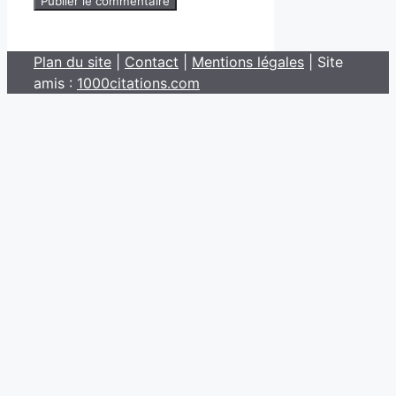
Plan du site
|
Contact
|
Mentions légales
| Site
amis :
1000citations.com